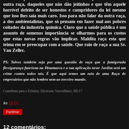
outra raça, daqueles que não dão jeitinhos e que têm aquele
horrível defeito de ser honestos e cumpridores da lei mesmo
que isso lhes saia mais caro. Isso para não falar da outra raça,
a dos ambientalistas, que só pensam em fazer mal aos pobres
coitados da industria química. Claro que a saúde pública é um
assunto de somenos importância se olharmos para os custos
que estas novas regras vão implicar. Maldita raça esta que
teima em se preocupar com a saúde. Que raio de raça a sua Sr.
Van Zeller.
PS: Talvez também seja por uma questão de raça que a famigerada
flexigurança funciona na Dinamarca e a sua aplicação neste Jardim será um
crime contra todos nós. É que aqui temos um raio de uma Raça de
empresários que não lembra nem ao terceiro mundo.
Contributo para o Echelon: Electronic Surveillance, MI-17
às
18:01
Partilhar
12 comentários: