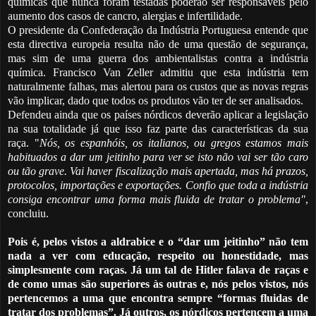
químicas que nunca foram testadas poderão ser responsáveis pelo
aumento dos casos de cancro, alergias e infertilidade.
O presidente da Confederação da Indústria Portuguesa entende que
esta directiva europeia resulta não de uma questão de segurança,
mas sim de uma guerra dos ambientalistas contra a indústria
química. Francisco Van Zeller admitiu que esta indústria tem
naturalmente falhas, mas alertou para os custos que as novas regras
vão implicar, dado que todos os produtos vão ter de ser analisados.
Defendeu ainda que os países nórdicos deverão aplicar a legislação
na sua totalidade já que isso faz parte das características da sua
raça. "
Nós, os espanhóis, os italianos, ou gregos estamos mais
habituados a dar um jeitinho para ver se isto não vai ser tão caro
ou tão grave. Vai haver fiscalização mais apertada, mas há prazos,
protocolos, importações e exportações. Confio que toda a indústria
consiga encontrar uma forma mais fluida de tratar o problema"
,
concluiu.
Pois é, pelos vistos a aldrabice e o “dar um jeitinho” não tem
nada a ver com educação, respeito ou honestidade, mas
simplesmente com raças. Já um tal de Hitler falava de raças e
de como umas são superiores às outras e, nós pelos vistos, nós
pertencemos a uma que encontra sempre “formas fluidas de
tratar dos problemas”. Já outros, os nórdicos pertencem a uma