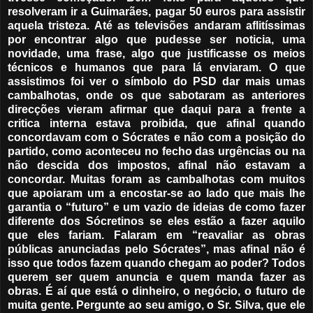
resolveram ir a Guimarães, pagar 50 euros para assistir
aquela tristeza. Até as televisões andaram aflitíssimas
por encontrar algo que pudesse ser noticia, uma
novidade, uma frase, algo que justificasse os meios
técnicos e humanos que para lá enviaram. O que
assistimos foi ver o símbolo do PSD dar mais umas
cambalhotas, onde os que sabotaram as anteriores
direcções vieram afirmar que daqui para a frente a
critica interna estava proibida, que afinal quando
concordavam com o Sócrates e não com a posição do
partido, como aconteceu no fecho das urgências ou na
não descida dos impostos, afinal não estavam a
concordar. Muitas foram as cambalhotas com muitos
que apoiaram um a encostar-se ao lado que mais lhe
garantia o “futuro” e um vazio de ideias de como fazer
diferente dos Sócretinos se eles estão a fazer aquilo
que eles fariam. Falaram em “reavaliar as obras
públicas anunciadas pelo Sócrates”, mas afinal não é
isso que todos fazem quando chegam ao poder? Todos
querem ser quem anuncia e quem manda fazer as
obras. É aí que está o dinheiro, o negócio, o futuro de
muita gente. Pergunte ao seu amigo, o Sr. Silva, que ele