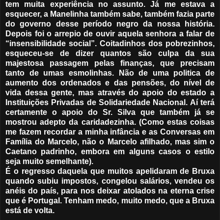
tem muita experiência no assunto. Já me estava a
esquecer, a Manelinha também sabe, também fazia parte
do governo desse período negro da nossa história.
Depois foi o arrepio de ouvir aquela senhora a falar de
“insensibilidade social”. Coitadinhos dos pobrezinhos,
esqueceu-se de dizer quantos são culpa da sua
majestosa passagem pelas finanças, que precisam
tanto de umas esmolinhas. Não de uma politica de
aumento dos ordenados e das pensões, do nível de
vida dessa gente, mas através do apoio do estado a
Instituições Privadas de Solidariedade Nacional. Aí terá
certamente o apoio do Sr. Silva que também já se
mostrou adepto da caridadezinha. (Como estas coisas
me fazem recordar a minha infância e as Conversas em
Família do Marcelo, não o Marcelo afilhado, mas sim o
Caetano padrinho, embora em alguns casos o estilo
seja muito semelhante).
É o regresso daquela que muitos apelidaram de Bruxa
quando subiu impostos, congelou salários, vendeu os
anéis do país, para nos deixar atolados na eterna crise
que é Portugal. Tenham medo, muito medo, que a Bruxa
está de volta.