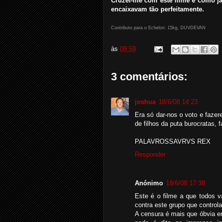
Cruzei-me com este filme e como j
encaixavam tão perfeitamente.
Contributo para o Echelon: 15kg, DUVDEVAN
às
08:59
3 comentários:
joshua
18/6/08 14:23
Era só dar-nos o voto e faze
de filhos da puta burocratas, 
PALAVROSSAVRVS REX
Responder
Anónimo
18/6/08 17:38
Este é o filme a que todos v
contra este grupo que control
A censura é mais que óbvia e