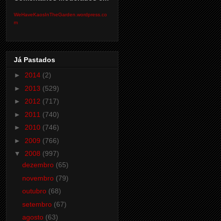
WeHaveKaosInTheGarden.wordpress.co
m
Já Pastados
►
2014
(2)
►
2013
(529)
►
2012
(717)
►
2011
(740)
►
2010
(746)
►
2009
(766)
▼
2008
(997)
dezembro
(65)
novembro
(79)
outubro
(68)
setembro
(67)
agosto
(63)