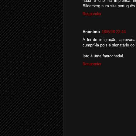
nada é dito na imprensa in
Bilderberg num site português
Responder
Anónimo
18/6/08 22:44
A lei de imigração, aprovada
cumprí-la pois é signatário do
Isto é uma fantochada!
Responder