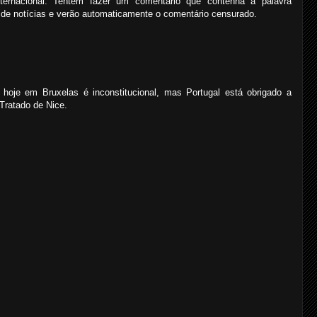
ternacional. Tentem fazer um comentário que contenha a palavra
 de notícias e verão automaticamente o comentário censurado.
 hoje em Bruxelas é inconstitucional, mas Portugal está obrigado a
 Tratado de Nice.