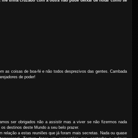
á me tinha cruzado com a outra não pude deixar de notar como se
rem as coisas de boa-fé e não todos desprezivos das gentes. Cambada
farejadores de poder!
amos ser obrigados não a assistir mas a viver se não fizermos nada
a os destinos deste Mundo a seu belo prazer.
m relação a estas reuniões que já foram mais secretas. Nada ou quase