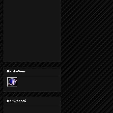
KenkáVem
Kemkaestá