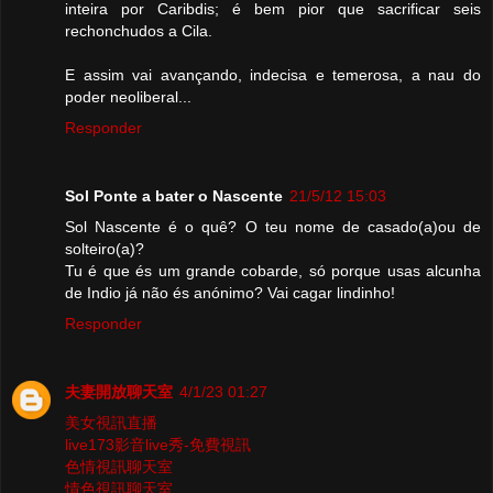
inteira por Caribdis; é bem pior que sacrificar seis
rechonchudos a Cila.
E assim vai avançando, indecisa e temerosa, a nau do
poder neoliberal...
Responder
Sol Ponte a bater o Nascente
21/5/12 15:03
Sol Nascente é o quê? O teu nome de casado(a)ou de
solteiro(a)?
Tu é que és um grande cobarde, só porque usas alcunha
de Indio já não és anónimo? Vai cagar lindinho!
Responder
夫妻開放聊天室
4/1/23 01:27
美女視訊直播
live173影音live秀-免費視訊
色情視訊聊天室
情色視訊聊天室