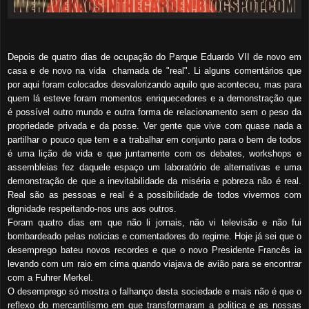
Depois de quatro dias de ocupação do Parque Eduardo VII de novo em
casa e de novo na vida chamada de "real". Li alguns comentários que
por aqui foram colocados desvalorizando aquilo que aconteceu, mas para
quem lá esteve foram momentos enriquecedores e a demonstração que
é possível outro mundo e outra forma de relacionamento sem o peso da
propriedade privada e da posse. Ver gente que vive com quase nada a
partilhar o pouco que tem e a trabalhar em conjunto para o bem de todos
é uma lição de vida e que juntamente com os debates, workshops e
assembleias fez daquele espaço um laboratório de alternativas e uma
demonstração de que a inevitabilidade da miséria e pobreza não é real.
Real são as pessoas e real é a possibilidade de todos vivermos com
dignidade respeitando-nos uns aos outros.
Foram quatro dias em que não li jornais, não vi televisão e não fui
bombardeado pelas noticias e comentadores do regime. Hoje já sei que o
desemprego bateu novos recordes e que o novo Presidente Francês ia
levando com um raio em cima quando viajava de avião para se encontrar
com a Fuhrer Merkel.
O desemprego só mostra o falhanço desta sociedade e mais não é que o
reflexo do mercantilismo em que transformaram a politica e as nossas