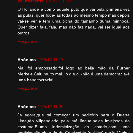
sol nascente
17/5/12 10:07
O Hollande é como aquele puto que vai pela primeira vez
às putas, quer fodê-las todas ao mesmo tempo mas depois
vai-se ver e tem uma picha do tamanho duma minhoca.
Quer dizer fala, fala, mas não faz nada, vai ser igual aos
outros.
Responder
Anónimo
17/5/12 11:17
Mal foi empossado,foi logo ao beija mão da Furher
Merkele.Caiu muito mal...o q.e.d. -não é uma democracia-é
uma banditocracia!
Responder
Anónimo
17/5/12 11:20
Já agora,que tal começar um peditório para o Duarte
Lima,tão vilipendiado pela má língua,pelos invejosos do
costume.E,uma indeminização do estado,com uma
participação choruda do Comissário (politico) gorila Vagina