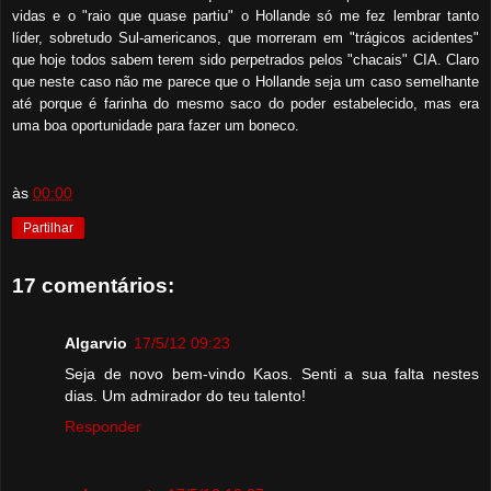
vidas e o "raio que quase partiu" o Hollande só me fez lembrar tanto
líder, sobretudo Sul-americanos, que morreram em "trágicos acidentes"
que hoje todos sabem terem sido perpetrados pelos "chacais" CIA. Claro
que neste caso não me parece que o Hollande seja um caso semelhante
até porque é farinha do mesmo saco do poder estabelecido, mas era
uma boa oportunidade para fazer um boneco.
às
00:00
Partilhar
17 comentários:
Algarvio
17/5/12 09:23
Seja de novo bem-vindo Kaos. Senti a sua falta nestes
dias. Um admirador do teu talento!
Responder