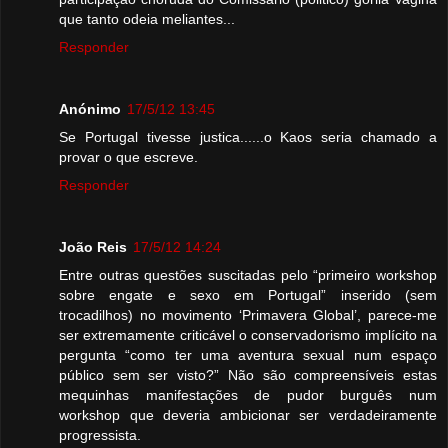
que tanto odeia meliantes...
Responder
Anónimo
17/5/12 13:45
Se Portugal tivesse justica......o Kaos seria chamado a
provar o que escreve.
Responder
João Reis
17/5/12 14:24
Entre outras questões suscitadas pelo “primeiro workshop
sobre engate e sexo em Portugal” inserido (sem
trocadilhos) no movimento ‘Primavera Global’, parece-me
ser extremamente criticável o conservadorismo implícito na
pergunta “como ter uma aventura sexual num espaço
público sem ser visto?” Não são compreensíveis estas
mequinhas manifestações de pudor burguês num
workshop que deveria ambicionar ser verdadeiramente
progressista.